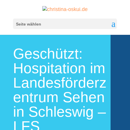
Seite wählen
Geschützt:
Hospitation im
Landesförderz
entrum Sehen
in Schleswig –
LFS