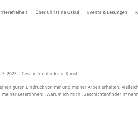
rrierefreiheit
Über Christina Oskui
Events & Lesungen
K
. 3, 2023
|
Geschichtenfinderin
,
Kunst
einen guten Eindruck von mir und meiner Arbeit erhalten. Vielleic
viele meiner Leser:innen: „Warum ich mich „Geschichtenfinderin“ nen